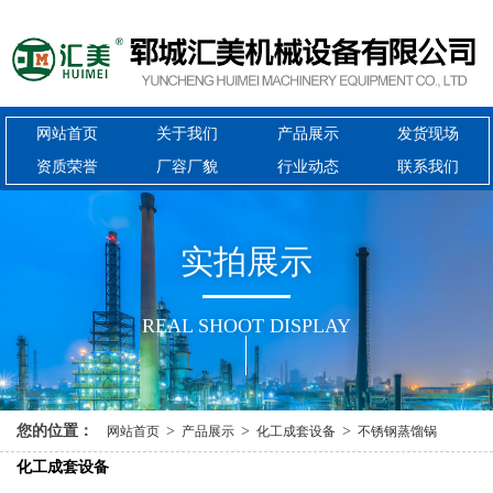
网站首页
关于我们
产品展示
发货现场
资质荣誉
厂容厂貌
行业动态
联系我们
{{inde
实
拍
展
示
REAL SHOOT DISPLAY
您的位置：
>
>
>
网站首页
产品展示
化工成套设备
不锈钢蒸馏锅
化工成套设备