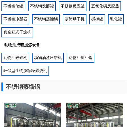
不锈钢储罐
不锈钢发酵罐
不锈钢反应釜
五氯化磷反应釜
不锈钢冷凝器
不锈钢蒸馏锅
滚筒烘干机
搅拌罐
乳化罐
真空耙式干燥机
动物油成套提炼设备
动物油破碎机
动物油渣压饼机
动物油炼油锅
环保型生物质颗粒燃烧机
不锈钢蒸馏锅