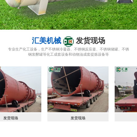
发货现场
发货现场
不锈钢发酵罐
不锈钢发酵罐
汇美机械
行业动态
专业生产化工设备，生产不锈钢冷凝器、不锈钢反应釜、不锈钢储罐、不锈
钢发酵罐等化工成套设备和动物油成套提炼设备等
不锈钢反应釜操作注意事项
发货现场
发货现场
不锈钢发酵罐
不锈钢发酵罐
2023-12-7
不
锈钢反应釜运行时一定要按照操作工艺规程执行，禁止超温、超压和超负荷运行，如出现超温、超压...