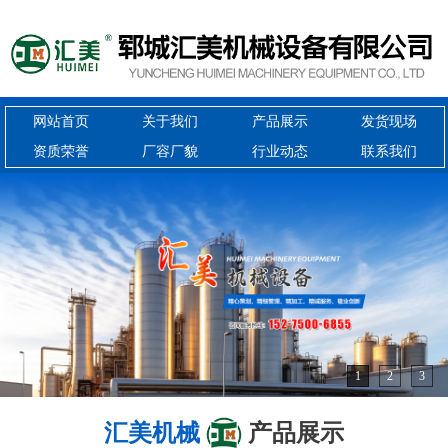
不锈钢储罐
不锈钢储罐
网站首页
关于我们
产品展示
发货现场
资质荣誉
厂容厂貌
行业动态
联系我们
1
2
3
汇美机械
产品展示
不锈钢发酵罐
不锈钢发酵罐
专业生产化工设备，生产不锈钢冷凝器、不锈钢反应釜、不锈钢储罐、不锈
钢发酵罐等化工成套设备和动物油成套提炼设备等
反应釜
不锈钢冷凝器
不锈钢蒸馏锅
滚筒烘干机
不锈钢发酵罐
不锈钢发酵罐